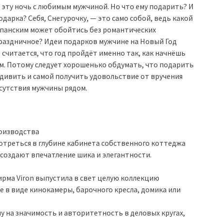
эту ночь с любимым мужчиной. Но что ему подарить? И
дарка? Себя, Снегурочку, — это само собой, ведь какой
мпанским может обойтись без романтических
праздничное? Идеи подарков мужчине на Новый Год
 считается, что год пройдёт именно так, как начнёшь
ием. Потому следует хорошенько обдумать, что подарить
удивить и самой получить удовольствие от вручения
сутствия мужчины рядом.
роизводства
отреться в глубине кабинета собственного коттеджа
 создают впечатление шика и элегантности.
ирма Viron выпустила в свет целую коллекцию
 в виде кинокамеры, барочного кресла, домика или
у на значимость и авторитетность в деловых кругах,