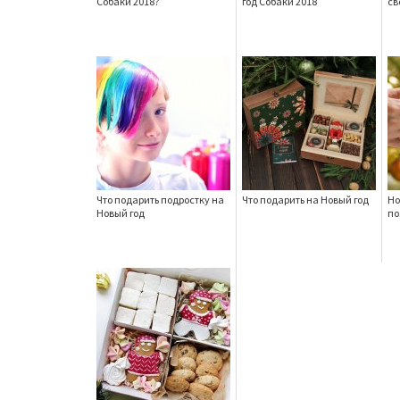
Собаки 2018?
год Собаки 2018
св
Что подарить подростку на
Что подарить на Новый год
Но
Новый год
по