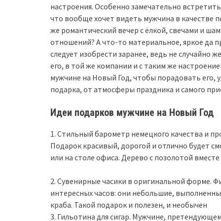
настроения. Особенно замечательно встретить 
что вообще хочет видеть мужчина в качестве по
же романтический вечер с ёлкой, свечами и ша
отношений? А что-то материальное, яркое да 
следует изобрести заранее, ведь не случайно же
его, в той же компании и с таким же настроен
мужчине на Новый Год, чтобы порадовать его, 
подарка, от атмосферы праздника и самого при
Идеи подарков мужчине на Новый Год
1. Стильный барометр немецкого качества и п
Подарок красивый, дорогой и отлично будет см
или на столе офиса. Дерево с позолотой вместе
2. Сувенирные часики в оригинальной форме. Ф
интересных часов: они небольшие, выполненные
краба. Такой подарок и полезен, и необычен
3. Гильотина для сигар. Мужчине, претендующем