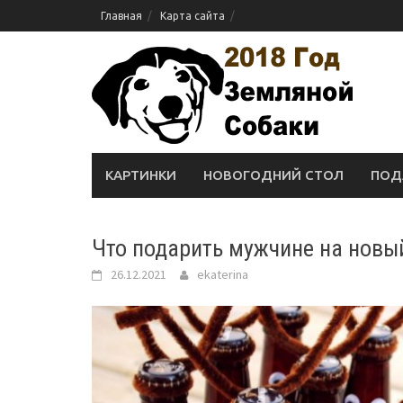
Skip
Главная
Карта сайта
to
content
КАРТИНКИ
НОВОГОДНИЙ СТОЛ
ПОД
Что подарить мужчине на новы
26.12.2021
ekaterina