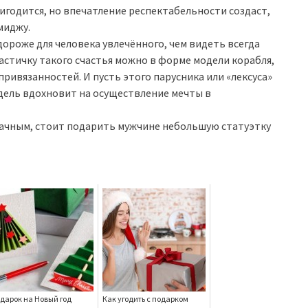
игодится, но впечатление респектабельности создаст,
миджу.
дороже для человека увлечённого, чем видеть всегда
астичку такого счастья можно в форме модели корабля,
привязанностей. И пусть этого парусника или «лексуса»
одель вдохновит на осуществление мечты в
удачным, стоит подарить мужчине небольшую статуэтку
дарок на Новый год
Как угодить с подарком