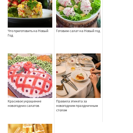
Что приготовить на Новый
Готовим салат на Новый год
Год
Красивое украшение
Правила этикета за
новогодних салатов
новогодним праздничным
столом