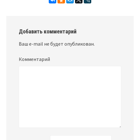
Добавить комментарий
Ваш e-mail не будет опубликован.
Комментарий