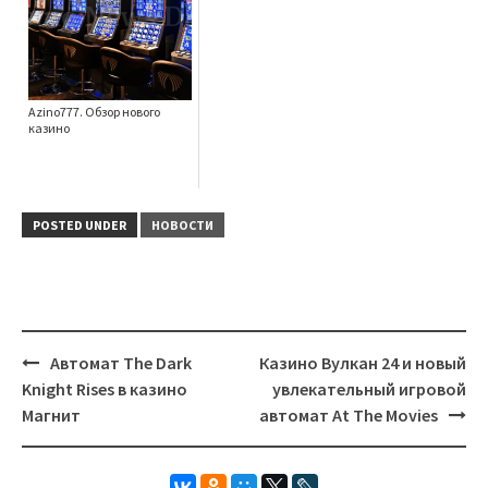
Azino777. Обзор нового
казино
POSTED UNDER
НОВОСТИ
Автомат The Dark
Казино Вулкан 24 и новый
Post
Knight Rises в казино
увлекательный игровой
navigation
Магнит
автомат At The Movies