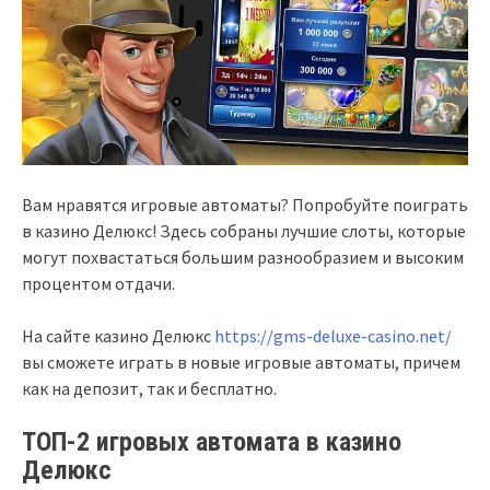
Вам нравятся игровые автоматы? Попробуйте поиграть
в казино Делюкс! Здесь собраны лучшие слоты, которые
могут похвастаться большим разнообразием и высоким
процентом отдачи.
На сайте казино Делюкс
https://gms-deluxe-casino.net/
вы сможете играть в новые игровые автоматы, причем
как на депозит, так и бесплатно.
ТОП-2 игровых автомата в казино
Делюкс