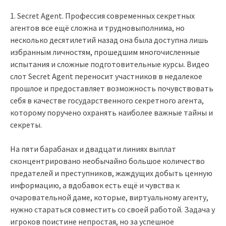
1. Secret Agent. Профессия современных секретных
агентов все ещё сложна и трудновыполнима, но
несколько десятилетий назад она была доступна лишь
избранным личностям, прошедшим многочисленные
испытания и сложные подготовительные курсы. Видео
слот Secret Agent переносит участников в недалекое
прошлое и предоставляет возможность почувствовать
себя в качестве государственного секретного агента,
которому поручено охранять наиболее важные тайны и
секреты.
На пяти барабанах и двадцати линиях выплат
сконцентрировано необычайно большое количество
предателей и преступников, жаждущих добыть ценную
информацию, а вдобавок есть ещё и чувства к
очаровательной даме, которые, виртуальному агенту,
нужно стараться совместить со своей работой. Задача у
игроков поистине непростая, но за успешное