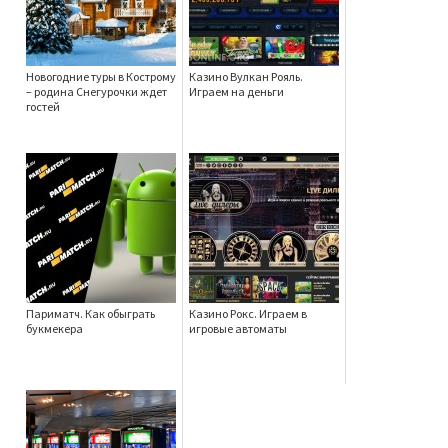
Новогодние туры в Кострому
Казино Вулкан Рояль.
– родина Снегурочки ждет
Играем на деньги
гостей
Париматч. Как обыграть
Казино Рокс. Играем в
букмекера
игровые автоматы