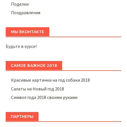
Поделки
Поздравления
МЫ ВКОНТАКТЕ
Будьте в курсе!
САМОЕ ВАЖНОЕ 2018
Красивые картинки на год собаки 2018
Салаты на Новый год 2018
Символ года 2018 своими руками
ПАРТНЕРЫ