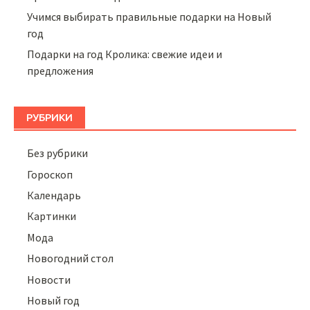
Учимся выбирать правильные подарки на Новый
год
Подарки на год Кролика: свежие идеи и
предложения
РУБРИКИ
Без рубрики
Гороскоп
Календарь
Картинки
Мода
Новогодний стол
Новости
Новый год