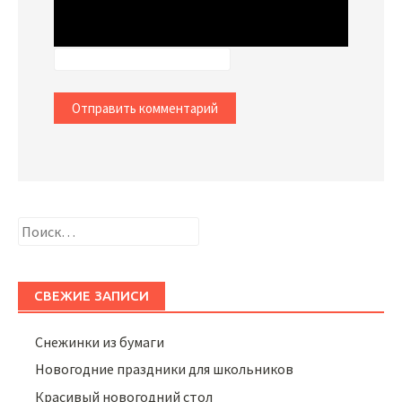
Найти:
СВЕЖИЕ ЗАПИСИ
Снежинки из бумаги
Новогодние праздники для школьников
Красивый новогодний стол