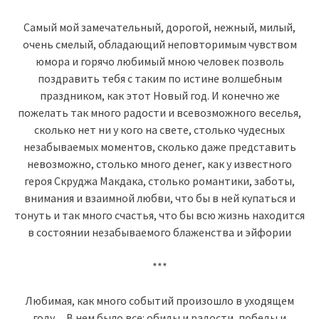
Самый мой замечательный, дорогой, нежный, милый,
очень смелый, обладающий неповторимым чувством
юмора и горячо любимый мною человек позволь
поздравить тебя с таким по истине волшебным
праздником, как этот Новый год. И конечно же
пожелать так много радости и всевозможного веселья,
сколько нет ни у кого на свете, столько чудесных
незабываемых моментов, сколько даже представить
невозможно, столько много денег, как у известного
героя Скруджа Макдака, столько романтики, заботы,
внимания и взаимной любви, что бы в ней купаться и
тонуть и так много счастья, что бы всю жизнь находится
в состоянии незабываемого блаженства и эйфории
***
Любимая, как много событий произошло в уходящем
году…В нем было все: обиды и радости, победы и