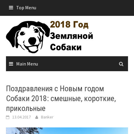
Skip
Top Menu
to
content
Main Menu
Поздравления с Новым годом
Собаки 2018: смешные, короткие,
прикольные
13.04.2017
Banker