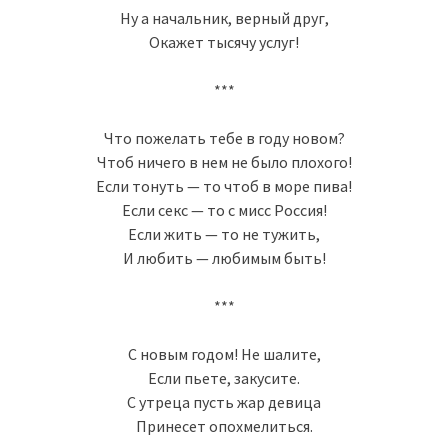
Ну а начальник, верный друг,
Окажет тысячу услуг!
***
Что пожелать тебе в году новом?
Чтоб ничего в нем не было плохого!
Если тонуть — то чтоб в море пива!
Если секс — то с мисс Россия!
Если жить — то не тужить,
И любить — любимым быть!
***
С новым годом! Не шалите,
Если пьете, закусите.
С утреца пусть жар девица
Принесет опохмелиться.