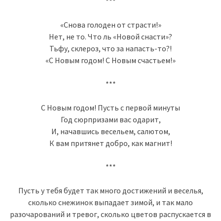
***
«Снова голоден от страсти!»
Нет, не то. Что ль «Новой снасти»?
Тьфу, склероз, что за напасть-то?!
«С Новым годом! С Новым счастьем!»
***
С Новым годом! Пусть с первой минуты
Год сюрпризами вас одарит,
И, начавшись весельем, салютом,
К вам притянет добро, как магнит!
***
Пусть у тебя будет так много достижений и веселья,
сколько снежинок выпадает зимой, и так мало
разочарований и тревог, сколько цветов распускается в